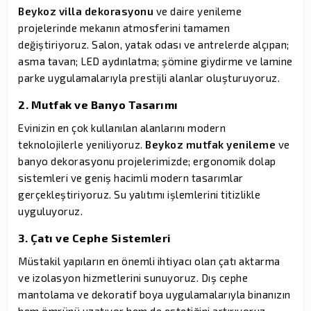
Beykoz villa dekorasyonu
ve daire yenileme
projelerinde mekanın atmosferini tamamen
değiştiriyoruz. Salon, yatak odası ve antrelerde alçıpan;
asma tavan; LED aydınlatma; şömine giydirme ve lamine
parke uygulamalarıyla prestijli alanlar oluşturuyoruz.
2. Mutfak ve Banyo Tasarımı
Evinizin en çok kullanılan alanlarını modern
teknolojilerle yeniliyoruz.
Beykoz mutfak yenileme
ve
banyo dekorasyonu projelerimizde; ergonomik dolap
sistemleri ve geniş hacimli modern tasarımlar
gerçekleştiriyoruz. Su yalıtımı işlemlerini titizlikle
uyguluyoruz.
3. Çatı ve Cephe Sistemleri
Müstakil yapıların en önemli ihtiyacı olan çatı aktarma
ve izolasyon hizmetlerini sunuyoruz. Dış cephe
mantolama ve dekoratif boya uygulamalarıyla binanızın
hem ömrünü uzatıyor hem de estetiğini artırıyoruz.