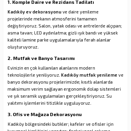
1. Komple Daire ve Rezidans Tadilatı
Kadıköy ev dekorasyonu
ve daire yenileme
projelerinde mekanın atmosferini tamamen
değiştiriyoruz. Salon, yatak odası ve antrelerde alçıpan;
asma tavan; LED aydınlatma; gizli ışık bandı ve yüksek
kaliteli lamine parke uygulamalarıyla ferah alanlar
oluşturuyoruz.
2. Mutfak ve Banyo Tasarımı
Evinizin en çok kullanılan alanlarını modern
teknolojilerle yeniliyoruz.
Kadıköy mutfak yenileme
ve
banyo dekorasyonu projelerimizde; kısıtlı alanlarda
maksimum verim sağlayan ergonomik dolap sistemleri
ve şık seramik uygulamaları gerçekleştiriyoruz. Su
yalıtımı işlemlerini titizlikle uyguluyoruz.
3. Ofis ve Mağaza Dekorasyonu
Kadıköy bölgesindeki butikler; kafeler ve ofisler için
kurumsal kimliğinizi yansıtan; fonksiyonel çalışma