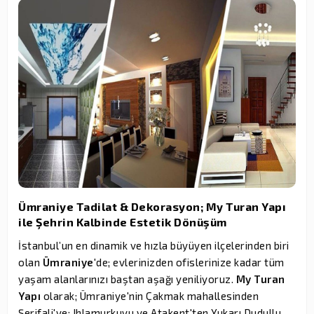
Ümraniye Tadilat & Dekorasyon; My Turan Yapı
ile Şehrin Kalbinde Estetik Dönüşüm
İstanbul’un en dinamik ve hızla büyüyen ilçelerinden biri
olan
Ümraniye
'de; evlerinizden ofislerinize kadar tüm
yaşam alanlarınızı baştan aşağı yeniliyoruz.
My Turan
Yapı
olarak; Ümraniye'nin Çakmak mahallesinden
Şerifali'ye; Ihlamurkuyu ve Atakent'ten Yukarı Dudullu,